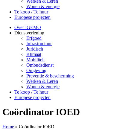
Werken & Leren
Wonen & energie
Te koop / Te huur
Europese projecten
Over IGEMO
Dienstverlening
Erfgoed
Infrastructuur
Juridisch
Klimaat
Mobiliteit
Ombudsdienst
Omgeving
Preventie & bescherming
Werken & Leren
Wonen & energie
Te koop / Te huur
Europese projecten
Coördinator IOED
Home
»
Coördinator IOED