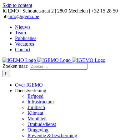
Skip to content
IGEMO | Schoutetstraat 2 | 2800 Mechelen | +32 15 28 50
50
|
info@igemo.be
Nieuws
Team
Publicaties
Vacatures
Contact
Zoeken naar:
Over IGEMO
Dienstverlening
Erfgoed
Infrastructuur
Juridisch
Klimaat
Mobiliteit
Ombudsdienst
Omgeving
Preventie & bescherming