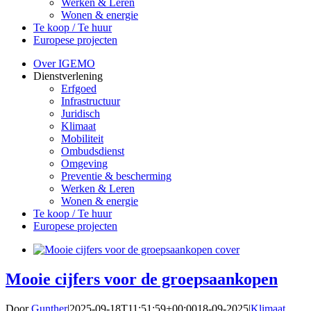
Werken & Leren
Wonen & energie
Te koop / Te huur
Europese projecten
Over IGEMO
Dienstverlening
Erfgoed
Infrastructuur
Juridisch
Klimaat
Mobiliteit
Ombudsdienst
Omgeving
Preventie & bescherming
Werken & Leren
Wonen & energie
Te koop / Te huur
Europese projecten
Mooie cijfers voor de groepsaankopen
Door
Gunther
|
2025-09-18T11:51:59+00:00
18-09-2025
|
Klimaat
,