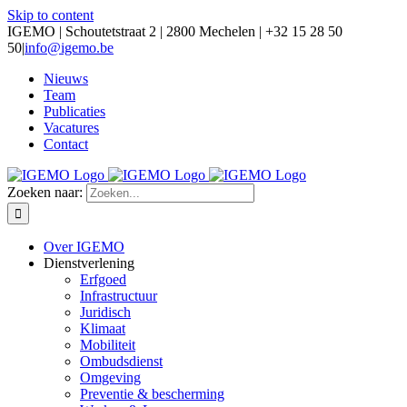
Skip to content
IGEMO | Schoutetstraat 2 | 2800 Mechelen | +32 15 28 50
50
|
info@igemo.be
Nieuws
Team
Publicaties
Vacatures
Contact
Zoeken naar:
Over IGEMO
Dienstverlening
Erfgoed
Infrastructuur
Juridisch
Klimaat
Mobiliteit
Ombudsdienst
Omgeving
Preventie & bescherming